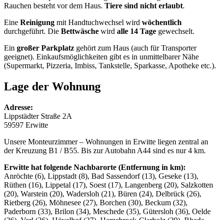
Rauchen besteht vor dem Haus.
Tiere sind nicht erlaubt
.
Eine
Reinigung
mit Handtuchwechsel wird
wöchentlich
durchgeführt. Die
Bettwäsche
wird
alle 14 Tage
gewechselt.
Ein
großer Parkplatz
gehört zum Haus (auch für Transporter
geeignet). Einkaufsmöglichkeiten gibt es in unmittelbarer Nähe
(Supermarkt, Pizzeria, Imbiss, Tankstelle, Sparkasse, Apotheke etc.).
Lage der Wohnung
Adresse:
Lippstädter Straße 2A
59597 Erwitte
Unsere Monteurzimmer – Wohnungen in Erwitte liegen zentral an
der Kreuzung B1 / B55. Bis zur Autobahn A44 sind es nur 4 km.
Erwitte hat folgende Nachbarorte (Entfernung in km):
Anröchte (6), Lippstadt (8), Bad Sassendorf (13), Geseke (13),
Rüthen (16), Lippetal (17), Soest (17), Langenberg (20), Salzkotten
(20), Warstein (20), Wadersloh (21), Büren (24), Delbrück (26),
Rietberg (26), Möhnesee (27), Borchen (30), Beckum (32),
Paderborn (33), Brilon (34), Meschede (35), Gütersloh (36), Oelde